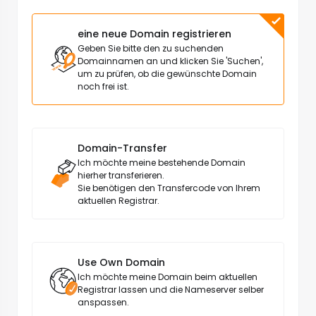
eine neue Domain registrieren
Geben Sie bitte den zu suchenden
Domainnamen an und klicken Sie 'Suchen',
um zu prüfen, ob die gewünschte Domain
noch frei ist.
Domain-Transfer
Ich möchte meine bestehende Domain
hierher transferieren.
Sie benötigen den Transfercode von Ihrem
aktuellen Registrar.
Use Own Domain
Ich möchte meine Domain beim aktuellen
Registrar lassen und die Nameserver selber
anspassen.