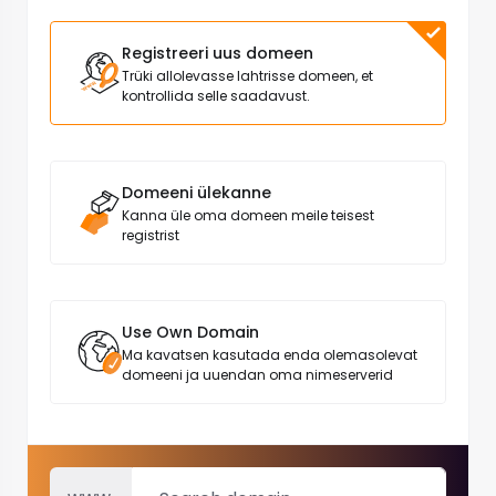
Registreeri uus domeen
Trüki allolevasse lahtrisse domeen, et
kontrollida selle saadavust.
Domeeni ülekanne
Kanna üle oma domeen meile teisest
registrist
Use Own Domain
Ma kavatsen kasutada enda olemasolevat
domeeni ja uuendan oma nimeserverid