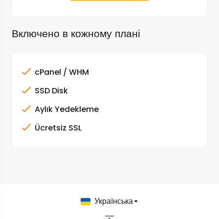
Включено в кожному плані
cPanel / WHM
SSD Disk
Aylık Yedekleme
Ücretsiz SSL
Українська