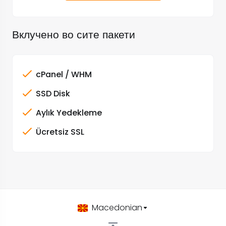
Вклучено во сите пакети
cPanel / WHM
SSD Disk
Aylık Yedekleme
Ücretsiz SSL
Macedonian